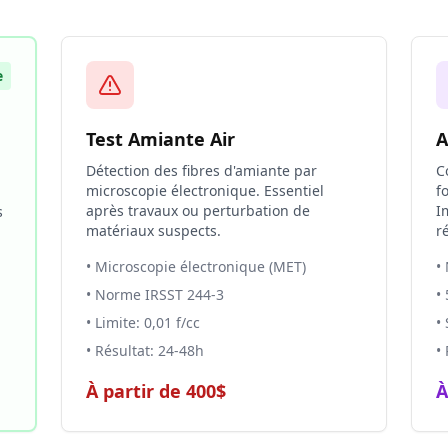
e
Test Amiante Air
A
Détection des fibres d'amiante par
C
microscopie électronique. Essentiel
f
après travaux ou perturbation de
I
s
matériaux suspects.
r
• Microscopie électronique (MET)
•
• Norme IRSST 244-3
•
• Limite: 0,01 f/cc
•
• Résultat: 24-48h
•
À partir de 400$
À