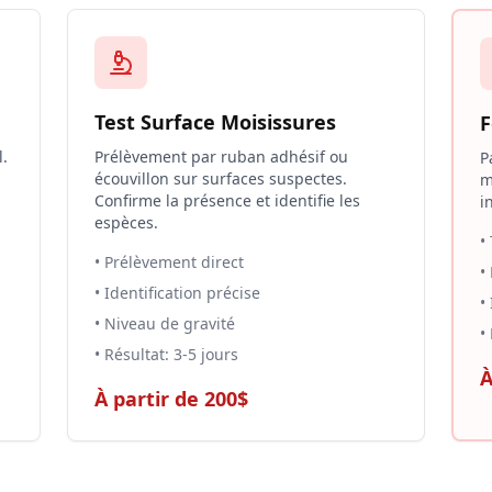
Test Surface Moisissures
F
l.
Prélèvement par ruban adhésif ou
P
écouvillon sur surfaces suspectes.
m
Confirme la présence et identifie les
i
espèces.
•
• Prélèvement direct
•
• Identification précise
•
• Niveau de gravité
•
• Résultat: 3-5 jours
À
À partir de 200$