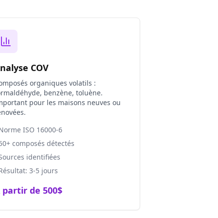
nalyse COV
omposés organiques volatils :
ormaldéhyde, benzène, toluène.
mportant pour les maisons neuves ou
énovées.
 Norme ISO 16000-6
 50+ composés détectés
 Sources identifiées
 Résultat: 3-5 jours
 partir de 500$