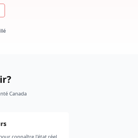
llé
ir?
 Santé Canada
urs
our connaître l'état réel