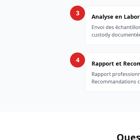
3
Analyse en Labor
Envoi des échantillo
custody documentée 
4
Rapport et Rec
Rapport professionne
Recommandations cla
Quest