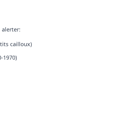
 alerter:
its cailloux)
0-1970)