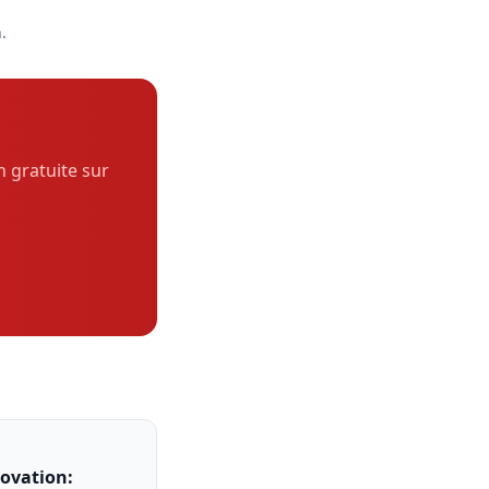
.
n gratuite sur
novation: