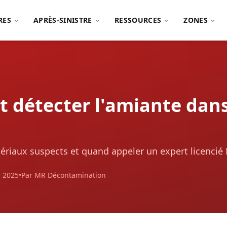
RES
APRÈS-SINISTRE
RESSOURCES
ZONES
détecter l'amiante dans
tériaux suspects et quand appeler un expert licencié
r 2025
•
Par MR Décontamination