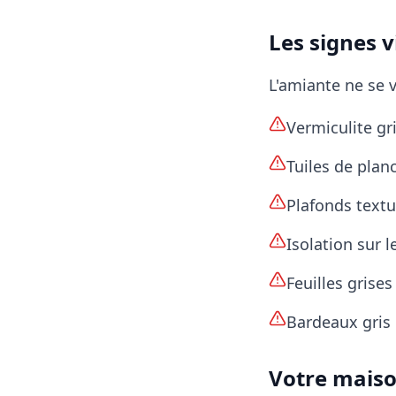
Les signes v
L'amiante ne se v
Vermiculite gri
Tuiles de plan
Plafonds textu
Isolation sur l
Feuilles grise
Bardeaux gris 
Votre maison