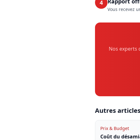
Rapport offi
4
Vous recevez un
Nos experts q
Autres article
Prix & Budget
Coût du désami