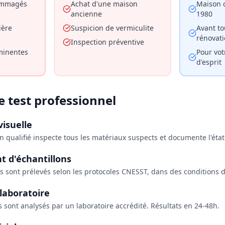
ommagés
Achat d'une maison
Maison c
ancienne
1980
ière
Suspicion de vermiculite
Avant to
rénovat
Inspection préventive
minentes
Pour vot
d'esprit
e test professionnel
visuelle
n qualifié inspecte tous les matériaux suspects et documente l'état
t d'échantillons
s sont prélevés selon les protocoles CNESST, dans des conditions de
laboratoire
s sont analysés par un laboratoire accrédité. Résultats en 24-48h.