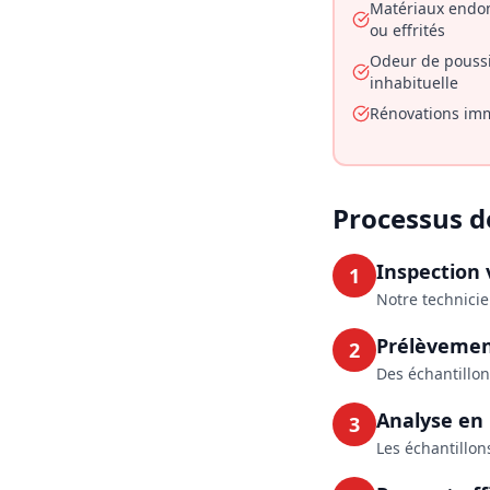
Matériaux end
ou effrités
Odeur de pouss
inhabituelle
Rénovations im
Processus d
Inspection 
1
Notre technicie
Prélèvemen
2
Des échantillon
Analyse en 
3
Les échantillon