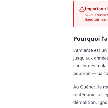
Important: 
Si vous suspec
dans l'air son
Pourquoi l'a
L'amiante est un
jusqu'aux années
causer des malad
poumon — parfois
Au Québec, la ré
matériaux suscep
démolition. Igno