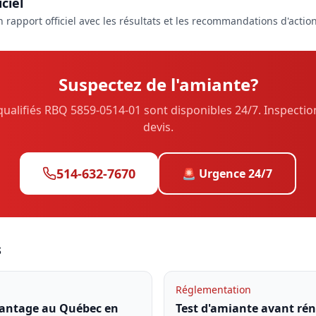
ciel
 rapport officiel avec les résultats et les recommandations d'action
Suspectez de l'amiante?
ualifiés RBQ 5859-0514-01 sont disponibles 24/7. Inspectio
devis.
514-632-7670
🚨 Urgence 24/7
s
Réglementation
antage au Québec en
Test d'amiante avant ré