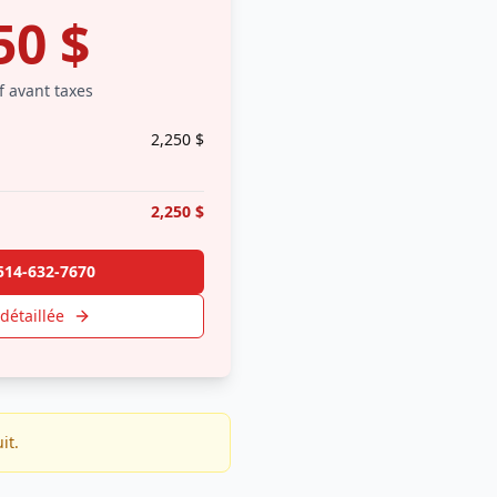
50
$
f avant taxes
2,250
$
2,250
$
514-632-7670
détaillée
it.