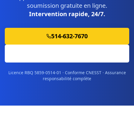
soumission gratuite en ligne.
Intervention rapide, 24/7.
514-632-7670
Soumission Gratuite
Licence RBQ 5859-0514-01 · Conforme CNESST · Assurance
responsabilité complète