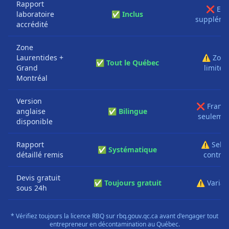
Rapport
❌ En
laboratoire
✅ Inclus
suppléme
accrédité
Zone
Laurentides +
⚠️ Zon
✅ Tout le Québec
Grand
limitée
Montréal
Version
❌ França
anglaise
✅ Bilingue
seuleme
disponible
Rapport
⚠️ Selo
✅ Systématique
détaillé remis
contrat
Devis gratuit
✅ Toujours gratuit
⚠️ Variab
sous 24h
* Vérifiez toujours la licence RBQ sur rbq.gouv.qc.ca avant d'engager tout
entrepreneur en décontamination au Québec.