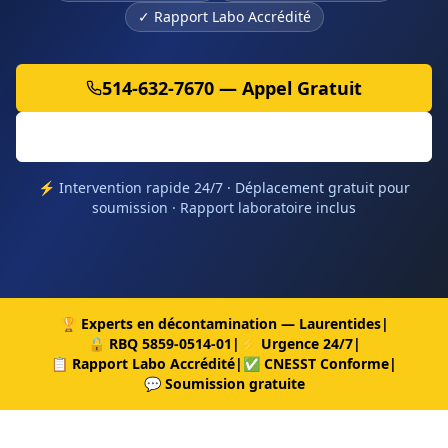
✓
Rapport Labo Accrédité
514-632-7670 — Appel Gratuit
Soumission Gratuite 24h
⚡ Intervention rapide 24/7 · Déplacement gratuit pour
soumission · Rapport laboratoire inclus
🏆 Experts en décontamination — Laurentides
|
🔒 RBQ 5859-0514-01
|
⚡ Urgence 24/7
|
📋 Rapport Labo Accrédité
|
✅ CNESST Conforme
|
💬 Soumission gratuite