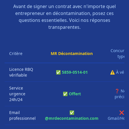
Avant de signer un contrat avec n'importe quel
entrepreneur en décontamination, posez ces
questions essentielles. Voici nos réponses
transparentes.
Concurre
Critère
MR Décontamination
type
Licence RBQ
✅ 5859-0514-01
⚠️ À vérif
vérifiable
Service
❓ Non
urgence
✅ Offert
précisé
24h/24
Email
✅
❌
professionnel
@mrdecontamination.com
Gmail/Hotm