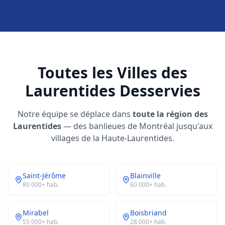
Toutes les Villes des
Laurentides Desservies
Notre équipe se déplace dans
toute la région des
Laurentides
— des banlieues de Montréal jusqu'aux
villages de la Haute-Laurentides.
Saint-Jérôme
Blainville
80 000+
hab.
60 000+
hab.
Mirabel
Boisbriand
55 000+
hab.
28 000+
hab.