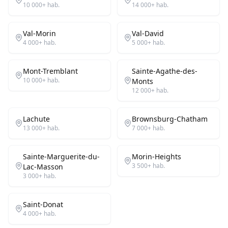
10 000+
hab.
14 000+
hab.
Val-Morin
Val-David
4 000+
hab.
5 000+
hab.
Mont-Tremblant
Sainte-Agathe-des-
10 000+
hab.
Monts
12 000+
hab.
Lachute
Brownsburg-Chatham
13 000+
hab.
7 000+
hab.
Sainte-Marguerite-du-
Morin-Heights
3 500+
hab.
Lac-Masson
3 000+
hab.
Saint-Donat
4 000+
hab.