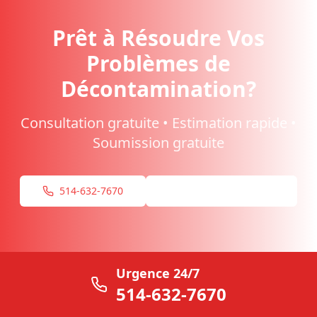
Prêt à Résoudre Vos
Problèmes de
Décontamination?
Consultation gratuite • Estimation rapide •
Soumission gratuite
514-632-7670
Demande en ligne
Urgence 24/7
514-632-7670