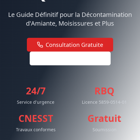
Le Guide Définitif pour la Décontamination
d'Amiante, Moisissures et Plus
Consultation Gratuite
Télécharger le Guide PDF
24/7
RBQ
Service d'urgence
Licence 5859-0514-01
CNESST
Gratuit
Travaux conformes
Soumission