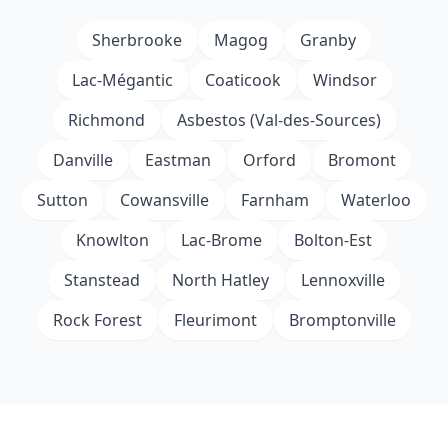
Sherbrooke
Magog
Granby
Lac-Mégantic
Coaticook
Windsor
Richmond
Asbestos (Val-des-Sources)
Danville
Eastman
Orford
Bromont
Sutton
Cowansville
Farnham
Waterloo
Knowlton
Lac-Brome
Bolton-Est
Stanstead
North Hatley
Lennoxville
Rock Forest
Fleurimont
Bromptonville