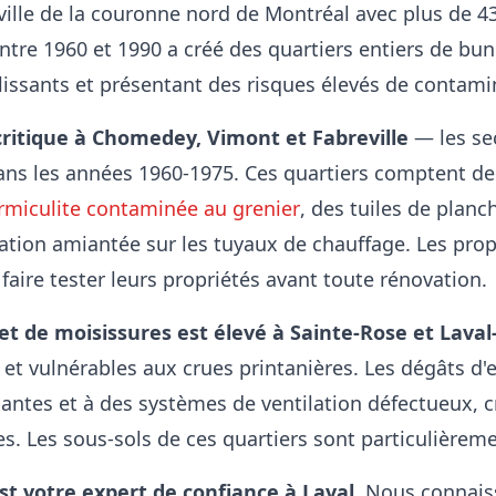
 ville de la couronne nord de Montréal avec plus de 4
tre 1960 et 1990 a créé des quartiers entiers de bu
illissants et présentant des risques élevés de contami
critique à Chomedey, Vimont et Fabreville
— les sec
ns les années 1960-1975. Ces quartiers comptent de
rmiculite contaminée au grenier
, des tuiles de plan
olation amiantée sur les tuyaux de chauffage. Les prop
aire tester leurs propriétés avant toute rénovation.
et de moisissures est élevé à Sainte-Rose et Lava
es et vulnérables aux crues printanières. Les dégâts 
ssantes et à des systèmes de ventilation défectueux,
es. Les sous-sols de ces quartiers sont particulièreme
 votre expert de confiance à Laval
. Nous connais