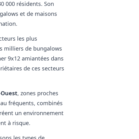
30 000 résidents. Son
ngalows et de maisons
nation.
teurs les plus
s milliers de bungalows
cher 9x12 amiantées dans
riétaires de ces secteurs
l-Ouest
, zones proches
d'eau fréquents, combinés
 créent un environnement
nt à risque.
sons les types de