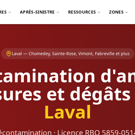
RES
APRÈS-SINISTRE
RESSOURCES
ZONES
Laval — Chomedey, Sainte-Rose, Vimont, Fabreville et plus
amination d'a
ures et dégâts
Laval
écontamination · Licence RBQ 5859-0514