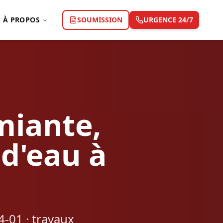
À PROPOS
SOUMISSION
URGENCE 24/7
miante,
 d'eau à
-01 · travaux