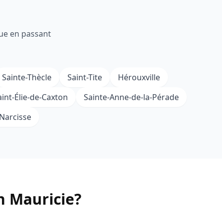
que en passant
Sainte-Thècle
Saint-Tite
Hérouxville
aint-Élie-de-Caxton
Sainte-Anne-de-la-Pérade
-Narcisse
n Mauricie?