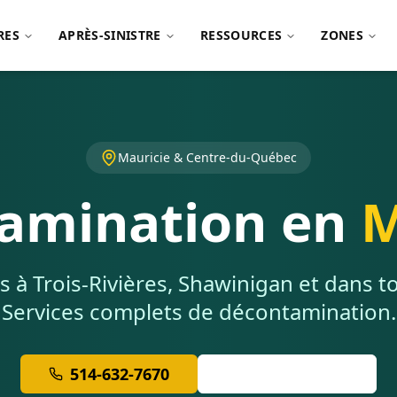
RES
APRÈS-SINISTRE
RESSOURCES
ZONES
Mauricie & Centre-du-Québec
amination en
M
s à Trois-Rivières, Shawinigan et dans t
Services complets de décontamination.
514-632-7670
Soumission Gratuite