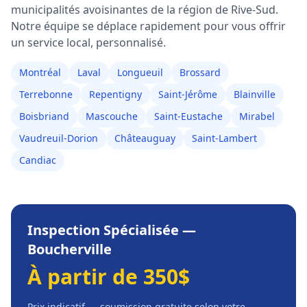
municipalités avoisinantes de la région de
Rive-Sud
.
Notre équipe se déplace rapidement pour vous offrir
un service local, personnalisé.
Montréal
Laval
Longueuil
Brossard
Terrebonne
Repentigny
Saint-Jérôme
Blainville
Boisbriand
Mascouche
Saint-Eustache
Mirabel
Vaudreuil-Dorion
Châteauguay
Saint-Lambert
Candiac
Inspection Spécialisée
—
Boucherville
À partir de 350$
Prix indicatif — soumission gratuite selon votre