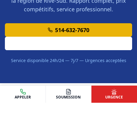
la région de
Rive-Sud
. Rapport complet, prix
compétitifs, service professionnel.
514-632-7670
Demander une Soumission
Service disponible 24h/24 — 7j/7 — Urgences acceptées
APPELER
SOUMISSION
URGENCE