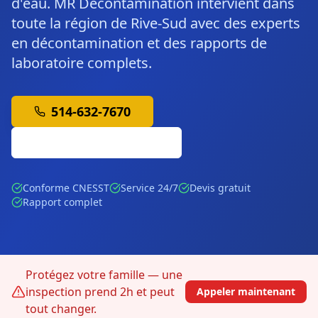
d'eau. MR Décontamination intervient dans
toute la région de Rive-Sud avec des experts
en décontamination et des rapports de
laboratoire complets.
514-632-7670
Soumission Gratuite
Conforme CNESST
Service 24/7
Devis gratuit
Rapport complet
Protégez votre famille — une
inspection prend 2h et peut
Appeler maintenant
tout changer.