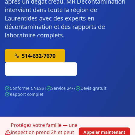
après un dégât d'eau. MR Décontamination
intervient dans toute la région de
Laurentides avec des experts en
décontamination et des rapports de
laboratoire complets.
514-632-7670
Soumission Gratuite
Conforme CNESST
Service 24/7
Devis gratuit
Rapport complet
Protégez votre famille — une
inspection prend 2h et peut
Appeler maintenant