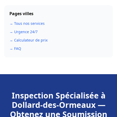
Pages villes
→ Tous nos services
→ Urgence 24/7
→ Calculateur de prix
→ FAQ
Inspection Spécialisée
à
Dollard-des-Ormeaux
—
Obtenez une Soumission