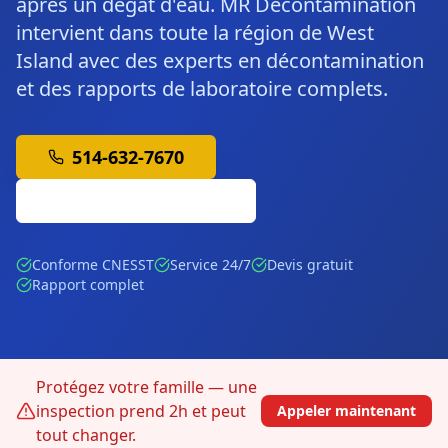
après un dégât d'eau. MR Décontamination
intervient dans toute la région de West
Island avec des experts en décontamination
et des rapports de laboratoire complets.
514-632-7670
Soumission Gratuite
Conforme CNESST
Service 24/7
Devis gratuit
Rapport complet
Protégez votre famille — une
inspection prend 2h et peut
Appeler maintenant
tout changer.