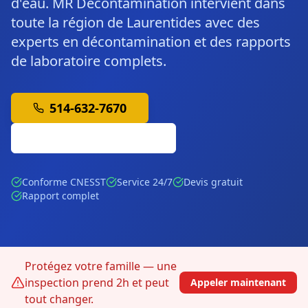
d'eau. MR Décontamination intervient dans
toute la région de Laurentides avec des
experts en décontamination et des rapports
de laboratoire complets.
514-632-7670
Soumission Gratuite
Conforme CNESST
Service 24/7
Devis gratuit
Rapport complet
Protégez votre famille — une
inspection prend 2h et peut
Appeler maintenant
tout changer.