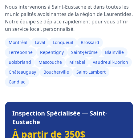
Nous intervenons à
Saint-Eustache
et dans toutes les
municipalités avoisinantes de la région de
Laurentides
.
Notre équipe se déplace rapidement pour vous offrir
un service local, personnalisé.
Montréal
Laval
Longueuil
Brossard
Terrebonne
Repentigny
Saint-Jérôme
Blainville
Boisbriand
Mascouche
Mirabel
Vaudreuil-Dorion
Châteauguay
Boucherville
Saint-Lambert
Candiac
Inspection Spécialisée
—
Saint-
Eustache
À partir de 350$