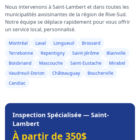
Nous intervenons à
Saint-Lambert
et dans toutes les
municipalités avoisinantes de la région de
Rive-Sud
.
Notre équipe se déplace rapidement pour vous offrir
un service local, personnalisé.
Montréal
Laval
Longueuil
Brossard
Terrebonne
Repentigny
Saint-Jérôme
Blainville
Boisbriand
Mascouche
Saint-Eustache
Mirabel
Vaudreuil-Dorion
Châteauguay
Boucherville
Candiac
Inspection Spécialisée
—
Saint-
Lambert
À partir de 350$