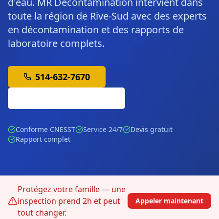
d'eau. MR Décontamination intervient dans
toute la région de Rive-Sud avec des experts
en décontamination et des rapports de
laboratoire complets.
514-632-7670
Soumission Gratuite
Conforme CNESST
Service 24/7
Devis gratuit
Rapport complet
Protégez votre famille — une
inspection prend 2h et peut
Appeler maintenant
tout changer.