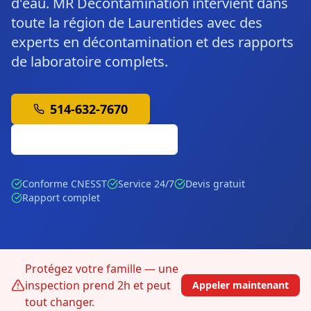
d'eau. MR Décontamination intervient dans
toute la région de Laurentides avec des
experts en décontamination et des rapports
de laboratoire complets.
514-632-7670
Soumission Gratuite
Conforme CNESST
Service 24/7
Devis gratuit
Rapport complet
Protégez votre famille — une
inspection prend 2h et peut
Appeler maintenant
tout changer.