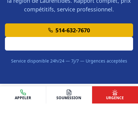
la région de
Laurentides
. Rapport complet, prix
compétitifs, service professionnel.
514-632-7670
Demander une Soumission
Service disponible 24h/24 — 7j/7 — Urgences acceptées
APPELER
SOUMISSION
URGENCE