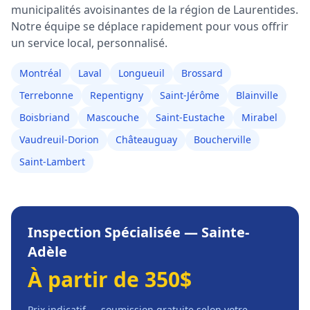
municipalités avoisinantes de la région de
Laurentides
.
Notre équipe se déplace rapidement pour vous offrir
un service local, personnalisé.
Montréal
Laval
Longueuil
Brossard
Terrebonne
Repentigny
Saint-Jérôme
Blainville
Boisbriand
Mascouche
Saint-Eustache
Mirabel
Vaudreuil-Dorion
Châteauguay
Boucherville
Saint-Lambert
Inspection Spécialisée
—
Sainte-
Adèle
À partir de 350$
Prix indicatif — soumission gratuite selon votre