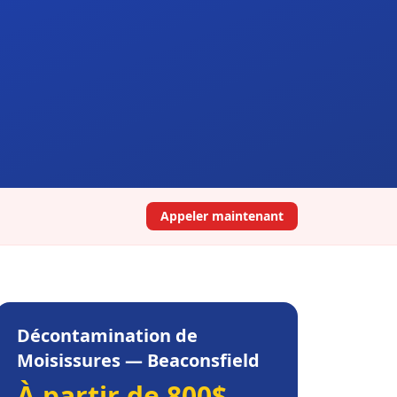
Appeler maintenant
Décontamination de
Moisissures
—
Beaconsfield
À partir de 800$