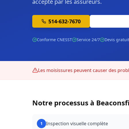
accepté par les assureurs.
514-632-7670
Soumission 
Conforme CNESST
Service 24/7
Devis gratui
Les moisissures peuvent causer des prob
Notre processus à
Beaconsf
Inspection visuelle complète
1