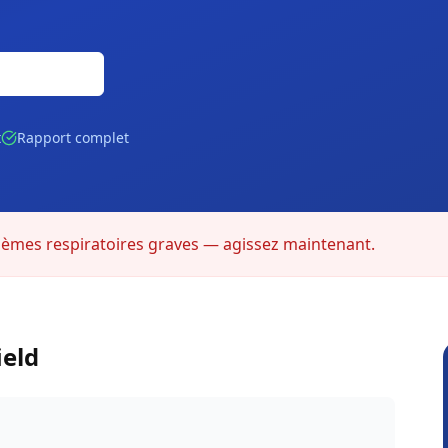
Gratuite
t
Rapport complet
lèmes respiratoires graves — agissez maintenant.
ield