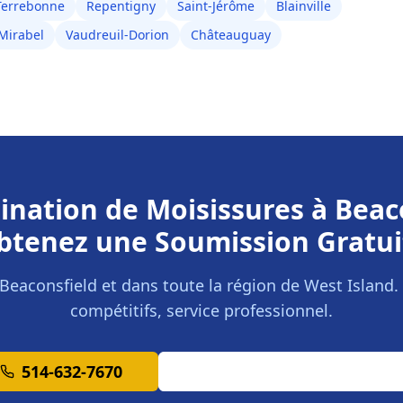
Terrebonne
Repentigny
Saint-Jérôme
Blainville
Mirabel
Vaudreuil-Dorion
Châteauguay
nation de Moisissures
à
Beac
btenez une Soumission Gratui
Beaconsfield
et dans toute la région de
West Island
.
compétitifs, service professionnel.
514-632-7670
Demander une Soumission