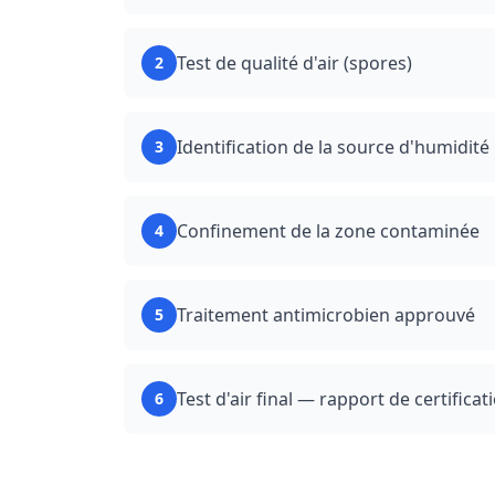
Test de qualité d'air (spores)
2
Identification de la source d'humidité
3
Confinement de la zone contaminée
4
Traitement antimicrobien approuvé
5
Test d'air final — rapport de certificat
6