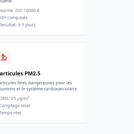
oluène.
 Norme: ISO 16000-6
 50+ composés
 Résultat: 3-5 jours
articules PM2.5
articules fines dangereuses pour les
oumons et le système cardiovasculaire.
 OMS: 25 μg/m³
 Comptage laser
 Temps réel