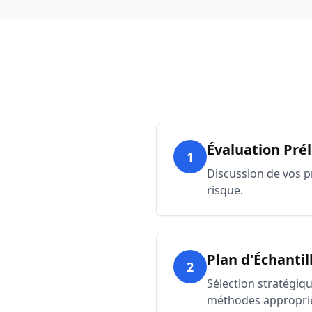
Évaluation Pré
1
Discussion de vos pr
risque.
Plan d'Échanti
2
Sélection stratégiq
méthodes appropri