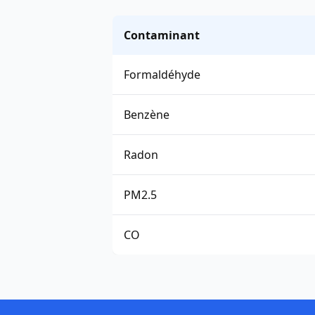
Contaminant
Formaldéhyde
Benzène
Radon
PM2.5
CO