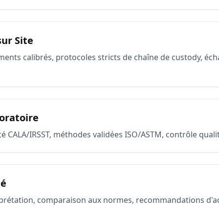
ur Site
ments calibrés, protocoles stricts de chaîne de custody, éch
oratoire
té CALA/IRSST, méthodes validées ISO/ASTM, contrôle quali
lé
rprétation, comparaison aux normes, recommandations d'act