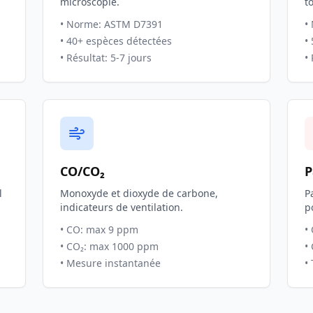
microscopie.
t
• Norme: ASTM D7391
•
• 40+ espèces détectées
•
• Résultat: 5-7 jours
•
CO/CO₂
P
l
Monoxyde et dioxyde de carbone,
P
indicateurs de ventilation.
p
• CO: max 9 ppm
•
• CO₂: max 1000 ppm
•
• Mesure instantanée
•