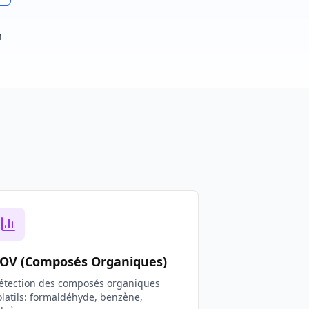
h
OV (Composés Organiques)
étection des composés organiques
olatils: formaldéhyde, benzène,