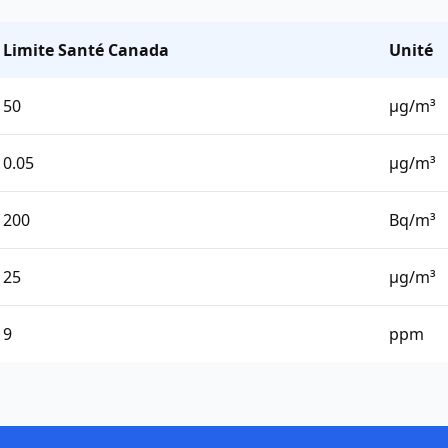
Limite Santé Canada
Unité
50
μg/m³
0.05
μg/m³
200
Bq/m³
25
μg/m³
9
ppm