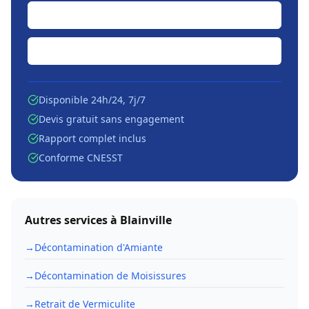
Soumission en ligne
Écrire par courriel
Disponible 24h/24, 7j/7
Devis gratuit sans engagement
Rapport complet inclus
Conforme CNESST
Autres services à
Blainville
→
Décontamination d'Amiante
→
Décontamination de Moisissures
→
Retrait de Vermiculite