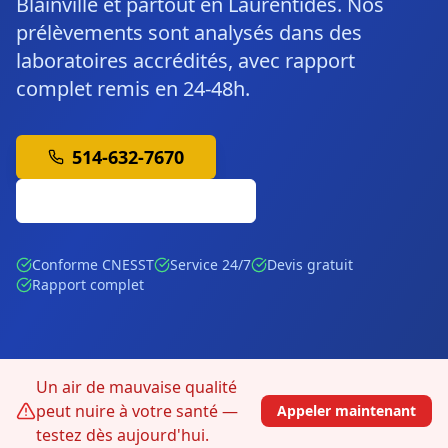
Blainville et partout en Laurentides. Nos
prélèvements sont analysés dans des
laboratoires accrédités, avec rapport
complet remis en 24-48h.
514-632-7670
Soumission Gratuite
Conforme CNESST
Service 24/7
Devis gratuit
Rapport complet
Un air de mauvaise qualité
peut nuire à votre santé —
Appeler maintenant
testez dès aujourd'hui.