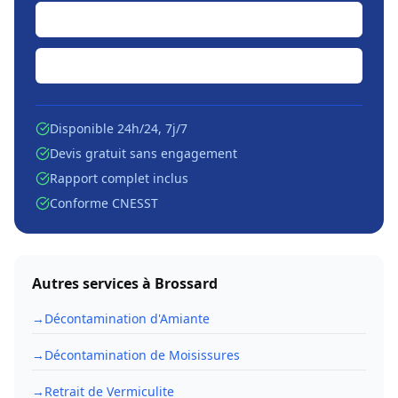
Soumission en ligne
Écrire par courriel
Disponible 24h/24, 7j/7
Devis gratuit sans engagement
Rapport complet inclus
Conforme CNESST
Autres services à
Brossard
→
Décontamination d'Amiante
→
Décontamination de Moisissures
→
Retrait de Vermiculite