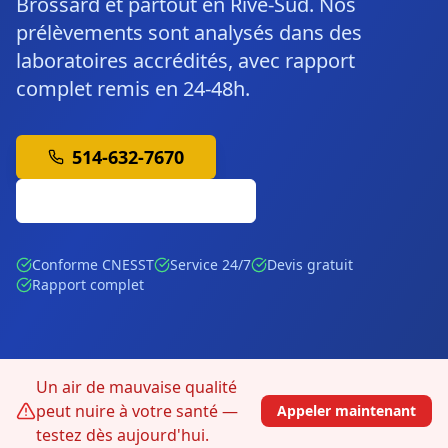
Brossard et partout en Rive-Sud. Nos
prélèvements sont analysés dans des
laboratoires accrédités, avec rapport
complet remis en 24-48h.
514-632-7670
Soumission Gratuite
Conforme CNESST
Service 24/7
Devis gratuit
Rapport complet
Un air de mauvaise qualité
peut nuire à votre santé —
Appeler maintenant
testez dès aujourd'hui.