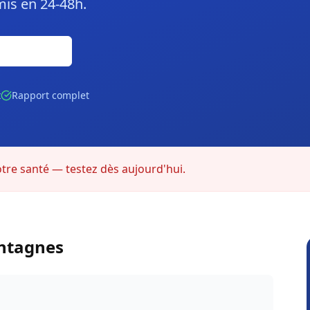
mis en 24-48h.
Gratuite
t
Rapport complet
otre santé — testez dès aujourd'hui.
ntagnes