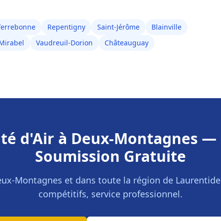
Terrebonne
Repentigny
Saint-Jérôme
Blainville
Mirabel
Vaudreuil-Dorion
Châteauguay
té d'Air
à
Deux-Montagnes
— 
Soumission Gratuite
eux-Montagnes
et dans toute la région de
Laurentide
compétitifs, service professionnel.