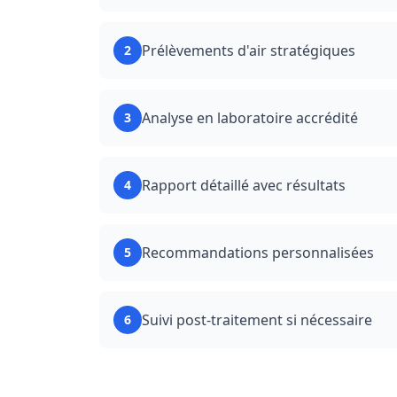
Prélèvements d'air stratégiques
2
Analyse en laboratoire accrédité
3
Rapport détaillé avec résultats
4
Recommandations personnalisées
5
Suivi post-traitement si nécessaire
6