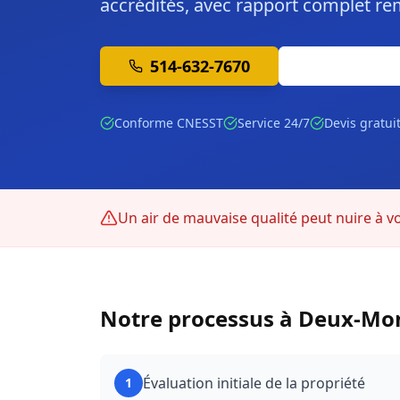
accrédités, avec rapport complet re
514-632-7670
Soumission 
Conforme CNESST
Service 24/7
Devis gratui
Un air de mauvaise qualité peut nuire à v
Notre processus à
Deux-Mo
Évaluation initiale de la propriété
1