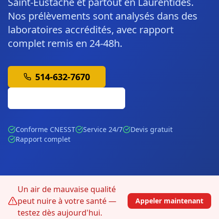
Saint-Eustache et partout en Laurentides.
Nos prélèvements sont analysés dans des
laboratoires accrédités, avec rapport
complet remis en 24-48h.
514-632-7670
Soumission Gratuite
Conforme CNESST
Service 24/7
Devis gratuit
Rapport complet
Un air de mauvaise qualité
peut nuire à votre santé —
Appeler maintenant
testez dès aujourd'hui.