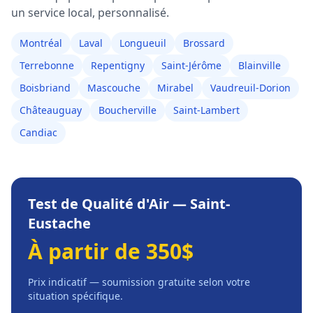
un service local, personnalisé.
Montréal
Laval
Longueuil
Brossard
Terrebonne
Repentigny
Saint-Jérôme
Blainville
Boisbriand
Mascouche
Mirabel
Vaudreuil-Dorion
Châteauguay
Boucherville
Saint-Lambert
Candiac
Test de Qualité d'Air
—
Saint-
Eustache
À partir de 350$
Prix indicatif — soumission gratuite selon votre
situation spécifique.