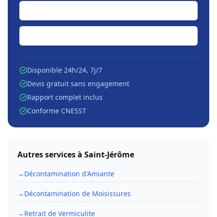
Soumission en ligne
Écrire par courriel
Disponible 24h/24, 7j/7
Devis gratuit sans engagement
Rapport complet inclus
Conforme CNESST
Autres services à
Saint-Jérôme
→
Décontamination d'Amiante
→
Décontamination de Moisissures
→
Retrait de Vermiculite