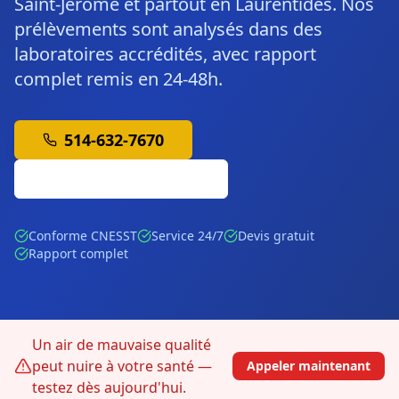
Saint-Jérôme et partout en Laurentides. Nos
prélèvements sont analysés dans des
laboratoires accrédités, avec rapport
complet remis en 24-48h.
514-632-7670
Soumission Gratuite
Conforme CNESST
Service 24/7
Devis gratuit
Rapport complet
Un air de mauvaise qualité
peut nuire à votre santé —
Appeler maintenant
testez dès aujourd'hui.