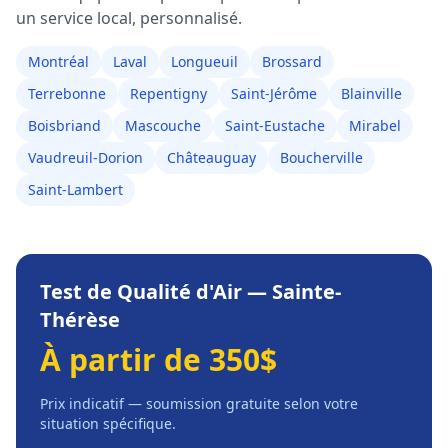
un service local, personnalisé.
Montréal
Laval
Longueuil
Brossard
Terrebonne
Repentigny
Saint-Jérôme
Blainville
Boisbriand
Mascouche
Saint-Eustache
Mirabel
Vaudreuil-Dorion
Châteauguay
Boucherville
Saint-Lambert
Test de Qualité d'Air
—
Sainte-
Thérèse
À partir de 350$
Prix indicatif — soumission gratuite selon votre
situation spécifique.