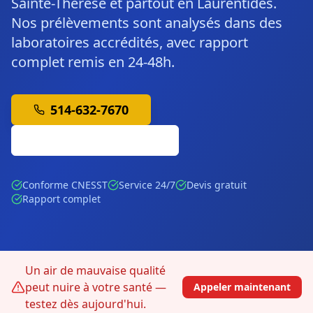
Sainte-Thérèse et partout en Laurentides.
Nos prélèvements sont analysés dans des
laboratoires accrédités, avec rapport
complet remis en 24-48h.
514-632-7670
Soumission Gratuite
Conforme CNESST
Service 24/7
Devis gratuit
Rapport complet
Un air de mauvaise qualité
peut nuire à votre santé —
Appeler maintenant
testez dès aujourd'hui.