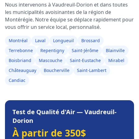
Nous intervenons à
Vaudreuil-Dorion
et dans toutes
les municipalités avoisinantes de la région de
Montérégie
. Notre équipe se déplace rapidement pour
vous offrir un service local, personnalisé.
Montréal
Laval
Longueuil
Brossard
Terrebonne
Repentigny
Saint-Jérôme
Blainville
Boisbriand
Mascouche
Saint-Eustache
Mirabel
Châteauguay
Boucherville
Saint-Lambert
Candiac
Test de Qualité d'Air
—
Vaudreuil-
Dorion
À partir de 350$