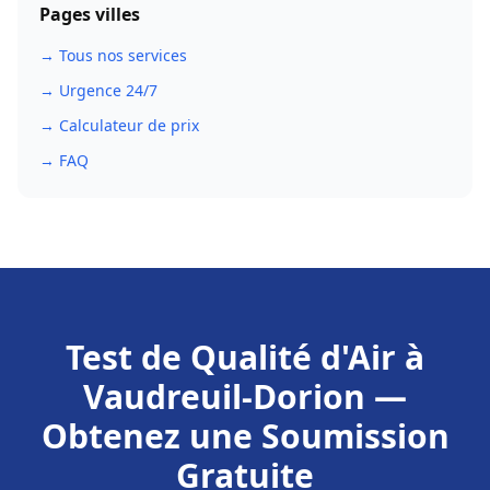
Pages villes
→ Tous nos services
→ Urgence 24/7
→ Calculateur de prix
→ FAQ
Test de Qualité d'Air
à
Vaudreuil-Dorion
—
Obtenez une Soumission
Gratuite