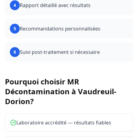
Rapport détaillé avec résultats
4
Recommandations personnalisées
5
Suivi post-traitement si nécessaire
6
Pourquoi choisir MR
Décontamination à
Vaudreuil-
Dorion
?
Laboratoire accrédité — résultats fiables