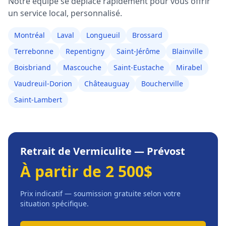
Notre équipe se déplace rapidement pour vous offrir
un service local, personnalisé.
Montréal
Laval
Longueuil
Brossard
Terrebonne
Repentigny
Saint-Jérôme
Blainville
Boisbriand
Mascouche
Saint-Eustache
Mirabel
Vaudreuil-Dorion
Châteauguay
Boucherville
Saint-Lambert
Retrait de Vermiculite
—
Prévost
À partir de 2 500$
Prix indicatif — soumission gratuite selon votre
situation spécifique.