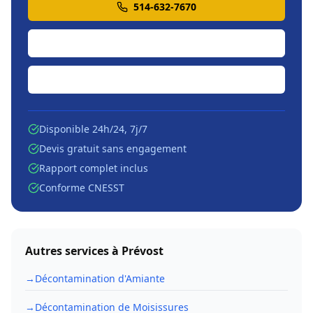
514-632-7670
Soumission en ligne
Écrire par courriel
Disponible 24h/24, 7j/7
Devis gratuit sans engagement
Rapport complet inclus
Conforme CNESST
Autres services à
Prévost
→
Décontamination d'Amiante
→
Décontamination de Moisissures