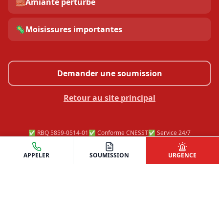
🧱
Amiante perturbé
🦠
Moisissures importantes
Demander une soumission
Retour au site principal
✅ RBQ 5859-0514-01
✅ Conforme CNESST
✅ Service 24/7
✅ Soumission gratuite
APPELER
SOUMISSION
URGENCE