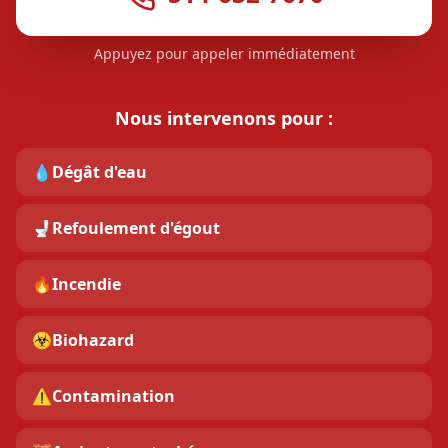
Appuyez pour appeler immédiatement
Nous intervenons pour :
💧
Dégât d'eau
🚽
Refoulement d'égout
🔥
Incendie
☣️
Biohazard
⚠️
Contamination