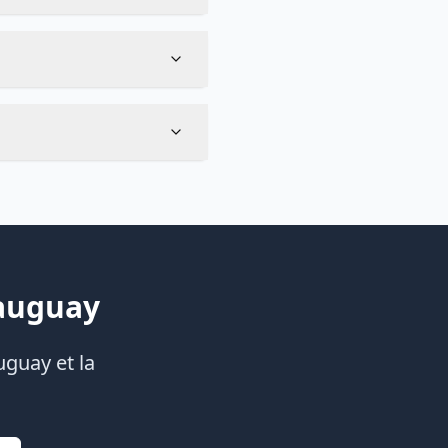
eauguay
uguay et la