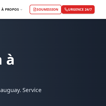
À PROPOS
SOUMISSION
URGENCE 24/7
 à
eauguay. Service