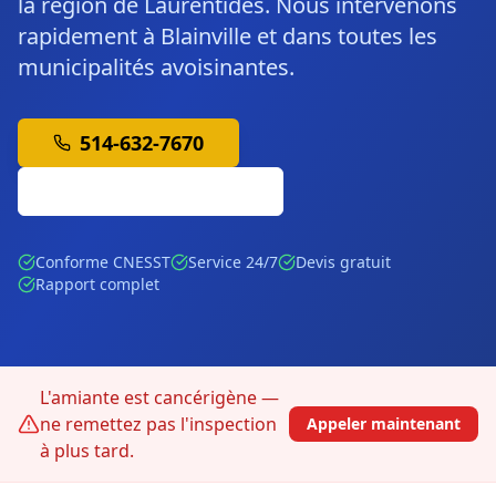
la région de Laurentides. Nous intervenons
rapidement à Blainville et dans toutes les
municipalités avoisinantes.
514-632-7670
Soumission Gratuite
Conforme CNESST
Service 24/7
Devis gratuit
Rapport complet
L'amiante est cancérigène —
ne remettez pas l'inspection
Appeler maintenant
à plus tard.