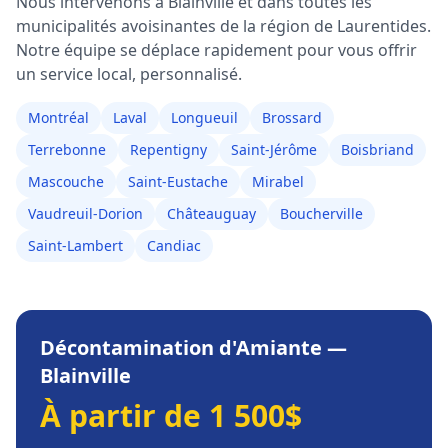
Nous intervenons à
Blainville
et dans toutes les
municipalités avoisinantes de la région de
Laurentides
.
Notre équipe se déplace rapidement pour vous offrir
un service local, personnalisé.
Montréal
Laval
Longueuil
Brossard
Terrebonne
Repentigny
Saint-Jérôme
Boisbriand
Mascouche
Saint-Eustache
Mirabel
Vaudreuil-Dorion
Châteauguay
Boucherville
Saint-Lambert
Candiac
Décontamination d'Amiante
—
Blainville
À partir de 1 500$