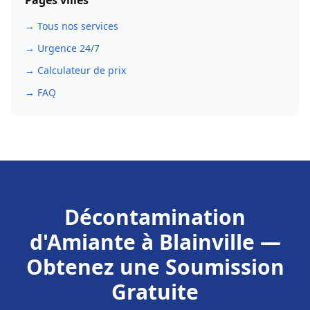
Pages villes
→ Tous nos services
→ Urgence 24/7
→ Calculateur de prix
→ FAQ
Décontamination
d'Amiante
à
Blainville
—
Obtenez une Soumission
Gratuite