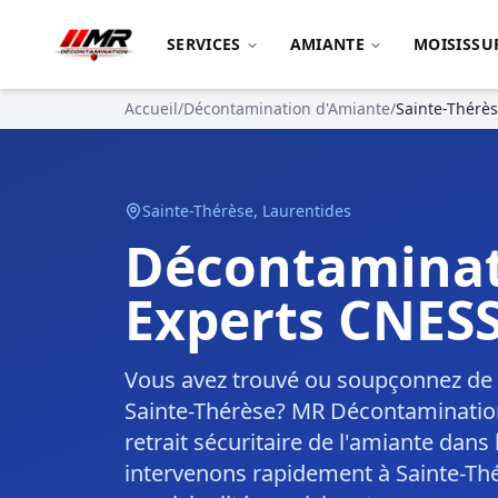
SERVICES
AMIANTE
MOISISSU
Accueil
/
Décontamination d'Amiante
/
Sainte-Thérè
Sainte-Thérèse
,
Laurentides
Décontaminat
Experts CNES
Vous avez trouvé ou soupçonnez de l
Sainte-Thérèse? MR Décontamination 
retrait sécuritaire de l'amiante dans
intervenons rapidement à Sainte-Thé