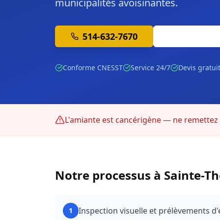
municipalités avoisinantes.
514-632-7670
Soumission 
Conforme CNESST
Service 24/7
Devis gratui
L'amiante est cancérigène — ne remettez p
Notre processus à
Sainte-Th
Inspection visuelle et prélèvements d'
1