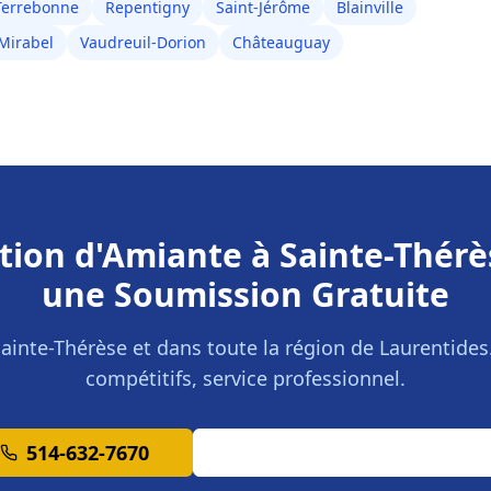
Terrebonne
Repentigny
Saint-Jérôme
Blainville
Mirabel
Vaudreuil-Dorion
Châteauguay
tion d'Amiante
à
Sainte-Thérè
une Soumission Gratuite
ainte-Thérèse
et dans toute la région de
Laurentides
compétitifs, service professionnel.
514-632-7670
Demander une Soumission