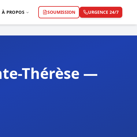
À PROPOS
SOUMISSION
URGENCE 24/7
nte-Thérèse —