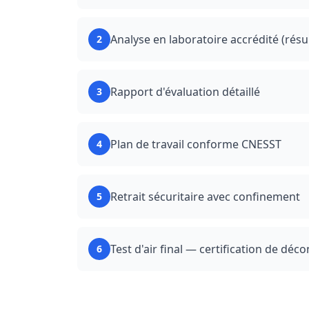
Analyse en laboratoire accrédité (résu
2
Rapport d'évaluation détaillé
3
Plan de travail conforme CNESST
4
Retrait sécuritaire avec confinement
5
Test d'air final — certification de dé
6