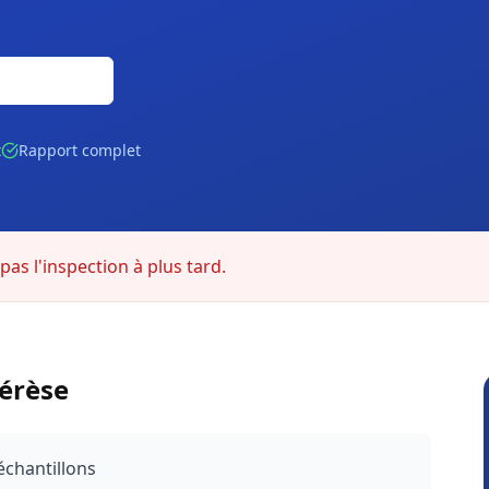
Gratuite
t
Rapport complet
as l'inspection à plus tard.
érèse
échantillons