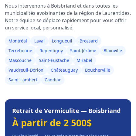
Nous intervenons à
Boisbriand
et dans toutes les
municipalités avoisinantes de la région de
Laurentides
.
Notre équipe se déplace rapidement pour vous offrir
un service local, personnalisé.
Montréal
Laval
Longueuil
Brossard
Terrebonne
Repentigny
Saint-Jérôme
Blainville
Mascouche
Saint-Eustache
Mirabel
Vaudreuil-Dorion
Châteauguay
Boucherville
Saint-Lambert
Candiac
Retrait de Vermiculite
—
Boisbriand
À partir de 2 500$