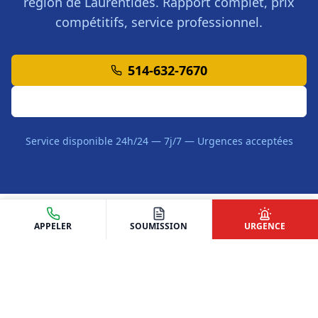
région de
Laurentides
. Rapport complet, prix
compétitifs, service professionnel.
514-632-7670
Demander une Soumission
Service disponible 24h/24 — 7j/7 — Urgences acceptées
APPELER
SOUMISSION
URGENCE