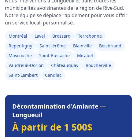
Nous intervenons à
Longueuil
et dans toutes les
municipalités avoisinantes de la région de
Rive-Sud
.
Notre équipe se déplace rapidement pour vous offrir
un service local, personnalisé.
Montréal
Laval
Brossard
Terrebonne
Repentigny
Saint-Jérôme
Blainville
Boisbriand
Mascouche
Saint-Eustache
Mirabel
Vaudreuil-Dorion
Châteauguay
Boucherville
Saint-Lambert
Candiac
Décontamination d'Amiante
—
Longueuil
À partir de 1 500$