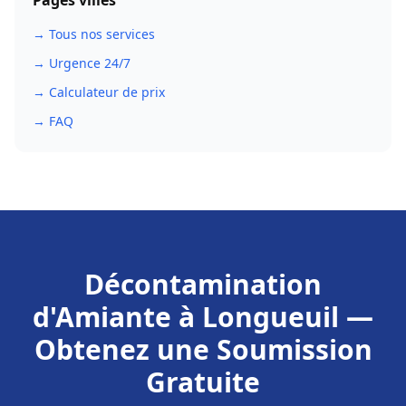
Pages villes
→ Tous nos services
→ Urgence 24/7
→ Calculateur de prix
→ FAQ
Décontamination
d'Amiante
à
Longueuil
—
Obtenez une Soumission
Gratuite