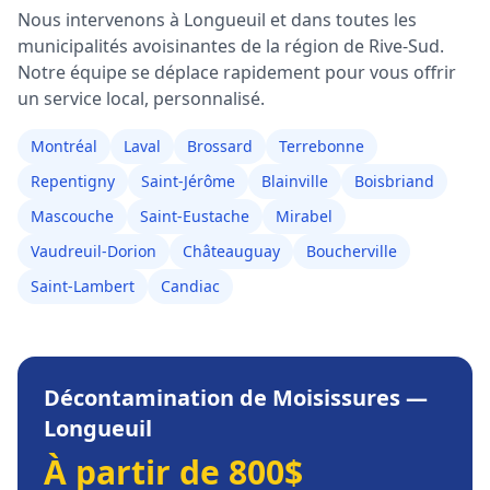
Nous intervenons à
Longueuil
et dans toutes les
municipalités avoisinantes de la région de
Rive-Sud
.
Notre équipe se déplace rapidement pour vous offrir
un service local, personnalisé.
Montréal
Laval
Brossard
Terrebonne
Repentigny
Saint-Jérôme
Blainville
Boisbriand
Mascouche
Saint-Eustache
Mirabel
Vaudreuil-Dorion
Châteauguay
Boucherville
Saint-Lambert
Candiac
Décontamination de Moisissures
—
Longueuil
À partir de 800$