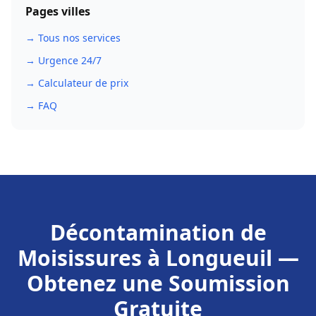
Pages villes
→ Tous nos services
→ Urgence 24/7
→ Calculateur de prix
→ FAQ
Décontamination de
Moisissures
à
Longueuil
—
Obtenez une Soumission
Gratuite