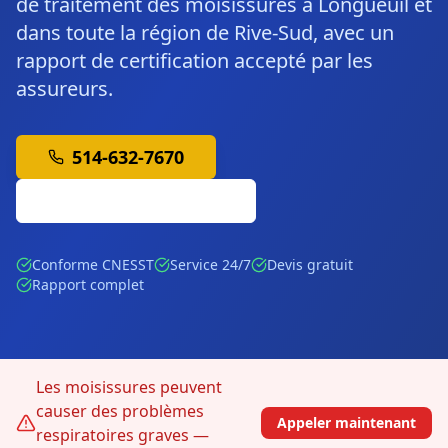
de traitement des moisissures à Longueuil et
dans toute la région de Rive-Sud, avec un
rapport de certification accepté par les
assureurs.
514-632-7670
Soumission Gratuite
Conforme CNESST
Service 24/7
Devis gratuit
Rapport complet
Les moisissures peuvent
causer des problèmes
Appeler maintenant
respiratoires graves —