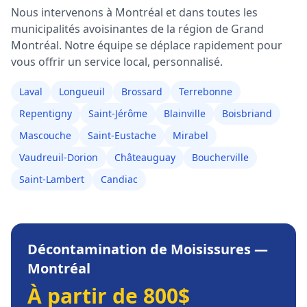
Nous intervenons à
Montréal
et dans toutes les
municipalités avoisinantes de la région de
Grand
Montréal
. Notre équipe se déplace rapidement pour
vous offrir un service local, personnalisé.
Laval
Longueuil
Brossard
Terrebonne
Repentigny
Saint-Jérôme
Blainville
Boisbriand
Mascouche
Saint-Eustache
Mirabel
Vaudreuil-Dorion
Châteauguay
Boucherville
Saint-Lambert
Candiac
Décontamination de Moisissures
—
Montréal
À partir de 800$