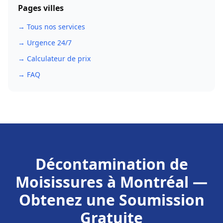
Pages villes
→ Tous nos services
→ Urgence 24/7
→ Calculateur de prix
→ FAQ
Décontamination de
Moisissures
à
Montréal
—
Obtenez une Soumission
Gratuite