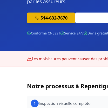
par les assureurs.
514-632-7670
Soumission 
Conforme CNESST
Service 24/7
Devis gratui
Les moisissures peuvent causer des prob
Notre processus à
Repentig
Inspection visuelle complète
1