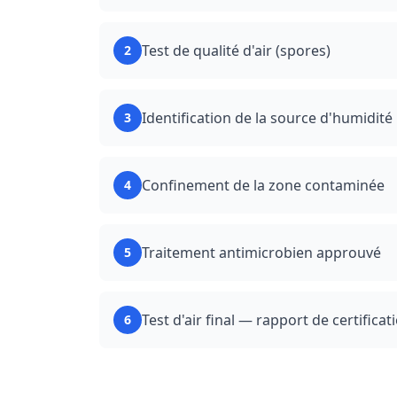
Test de qualité d'air (spores)
2
Identification de la source d'humidité
3
Confinement de la zone contaminée
4
Traitement antimicrobien approuvé
5
Test d'air final — rapport de certificat
6