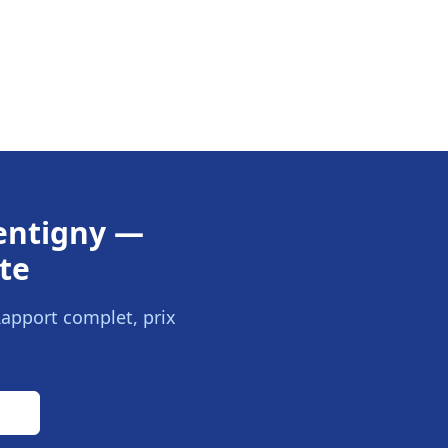
entigny
—
te
Rapport complet, prix