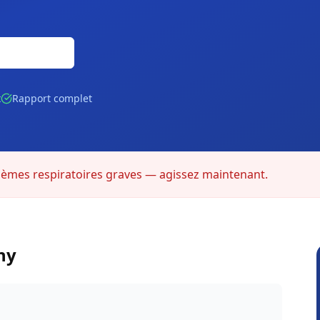
Gratuite
t
Rapport complet
lèmes respiratoires graves — agissez maintenant.
ny