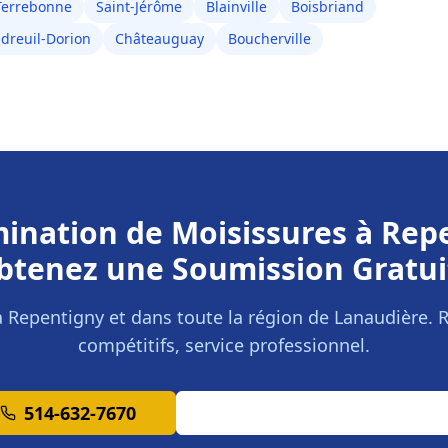
Terrebonne
Saint-Jérôme
Blainville
Boisbriand
dreuil-Dorion
Châteauguay
Boucherville
ination de Moisissures
à
Rep
btenez une Soumission Gratui
à
Repentigny
et dans toute la région de
Lanaudière
. 
compétitifs, service professionnel.
514-632-7670
Demander une Soumission