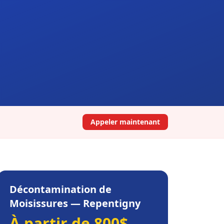
Appeler maintenant
Décontamination de
Moisissures
—
Repentigny
À partir de 800$