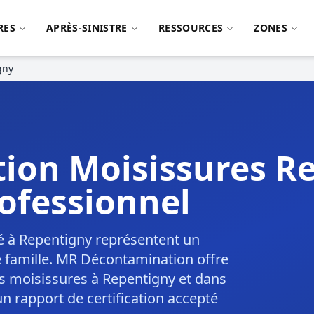
RES
APRÈS-SINISTRE
RESSOURCES
ZONES
gny
ion Moisissures R
ofessionnel
é à Repentigny représentent un
e famille. MR Décontamination offre
s moisissures à Repentigny et dans
un rapport de certification accepté