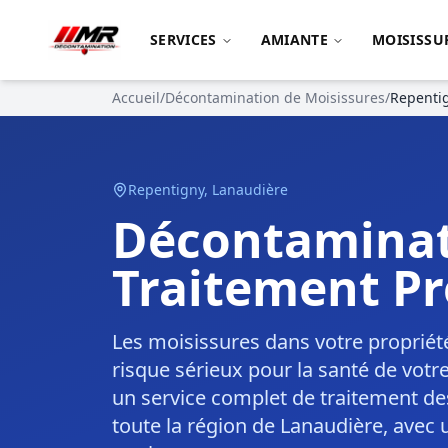
SERVICES
AMIANTE
MOISISSU
Accueil
/
Décontamination de Moisissures
/
Repenti
Repentigny
,
Lanaudière
Décontaminat
Traitement Pr
Les moisissures dans votre propriét
risque sérieux pour la santé de votr
un service complet de traitement de
toute la région de Lanaudière, avec 