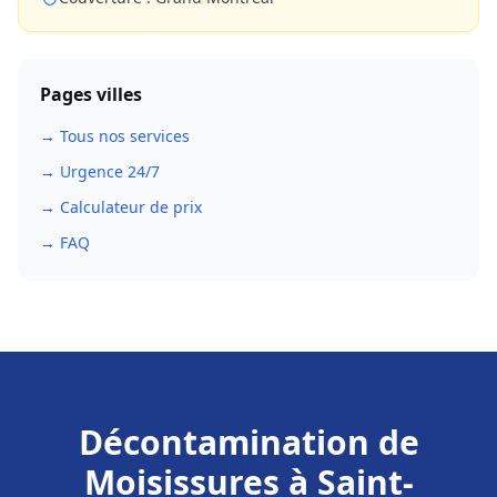
Pages villes
→ Tous nos services
→ Urgence 24/7
→ Calculateur de prix
→ FAQ
Décontamination de
Moisissures
à
Saint-