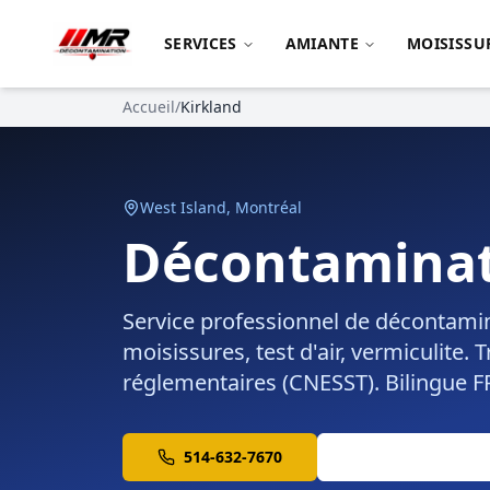
SERVICES
AMIANTE
MOISISSU
Accueil
/
Kirkland
West Island, Montréal
Décontaminat
Service professionnel de décontami
moisissures, test d'air, vermiculite
réglementaires (CNESST). Bilingue F
514-632-7670
Get a Free Quote