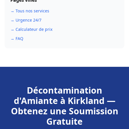
Pages villes
→ Tous nos services
→ Urgence 24/7
→ Calculateur de prix
→ FAQ
Décontamination
d'Amiante
à
Kirkland
—
Obtenez une Soumission
Gratuite