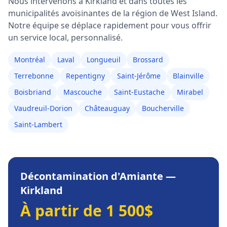
Nous intervenons à
Kirkland
et dans toutes les
municipalités avoisinantes de la région de
West Island
.
Notre équipe se déplace rapidement pour vous offrir
un service local, personnalisé.
Montréal
Laval
Longueuil
Brossard
Terrebonne
Repentigny
Saint-Jérôme
Blainville
Boisbriand
Mascouche
Saint-Eustache
Mirabel
Vaudreuil-Dorion
Châteauguay
Boucherville
Saint-Lambert
Décontamination d'Amiante
—
Kirkland
À partir de 1 500$