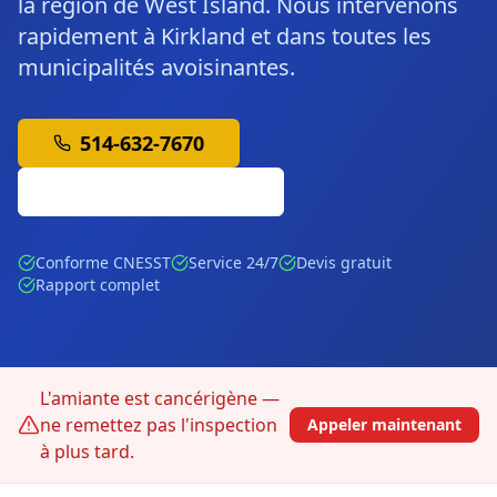
la région de West Island. Nous intervenons
rapidement à Kirkland et dans toutes les
municipalités avoisinantes.
514-632-7670
Soumission Gratuite
Conforme CNESST
Service 24/7
Devis gratuit
Rapport complet
L'amiante est cancérigène —
ne remettez pas l'inspection
Appeler maintenant
à plus tard.