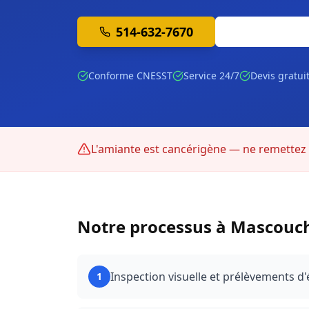
514-632-7670
Soumission 
Conforme CNESST
Service 24/7
Devis gratui
L'amiante est cancérigène — ne remettez p
Notre processus à
Mascouc
Inspection visuelle et prélèvements d'
1