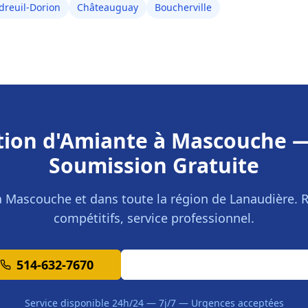
dreuil-Dorion
Châteauguay
Boucherville
ion d'Amiante
à
Mascouche
—
Soumission Gratuite
à
Mascouche
et dans toute la région de
Lanaudière
. 
compétitifs, service professionnel.
514-632-7670
Demander une Soumission
Service disponible 24h/24 — 7j/7 — Urgences acceptées