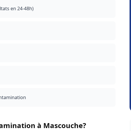
ltats en 24-48h)
contamination
tamination à
Mascouche
?