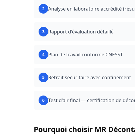
Analyse en laboratoire accrédité (résu
2
Rapport d'évaluation détaillé
3
Plan de travail conforme CNESST
4
Retrait sécuritaire avec confinement
5
Test d'air final — certification de dé
6
Pourquoi choisir MR Décon