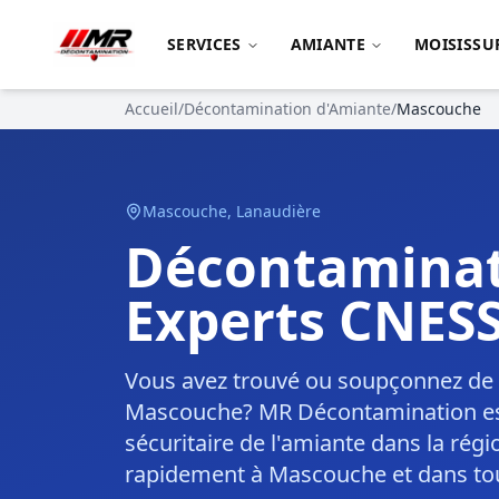
SERVICES
AMIANTE
MOISISSU
Accueil
/
Décontamination d'Amiante
/
Mascouche
Mascouche
,
Lanaudière
Décontaminat
Experts CNES
Vous avez trouvé ou soupçonnez de l
Mascouche? MR Décontamination est v
sécuritaire de l'amiante dans la rég
rapidement à Mascouche et dans tout