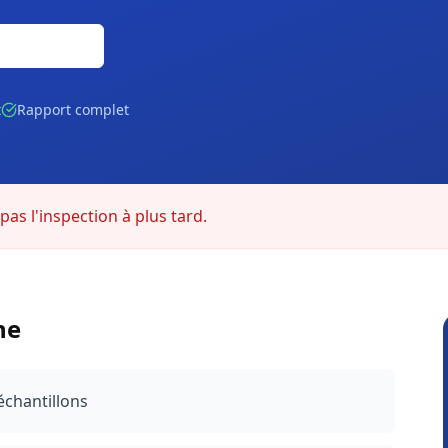
Gratuite
t
Rapport complet
as l'inspection à plus tard.
he
échantillons