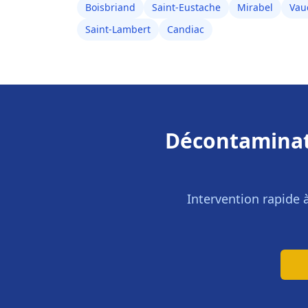
Boisbriand
Saint-Eustache
Mirabel
Vau
Saint-Lambert
Candiac
Décontaminat
Intervention rapide 