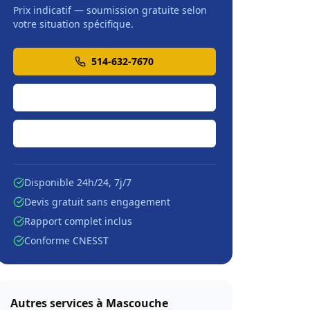
Prix indicatif — soumission gratuite selon
votre situation spécifique.
514-632-7670
Soumission en ligne
Écrire par courriel
Disponible 24h/24, 7j/7
Devis gratuit sans engagement
Rapport complet inclus
Conforme CNESST
Autres services à
Mascouche