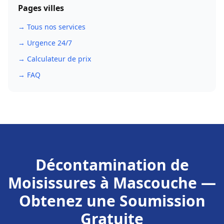
Pages villes
→ Tous nos services
→ Urgence 24/7
→ Calculateur de prix
→ FAQ
Décontamination de
Moisissures
à
Mascouche
—
Obtenez une Soumission
Gratuite