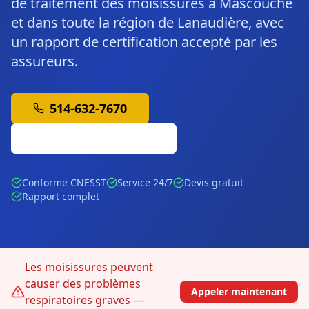
de traitement des moisissures à Mascouche
et dans toute la région de Lanaudière, avec
un rapport de certification accepté par les
assureurs.
514-632-7670
Soumission Gratuite
Conforme CNESST
Service 24/7
Devis gratuit
Rapport complet
Les moisissures peuvent
causer des problèmes
Appeler maintenant
respiratoires graves —