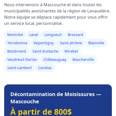
Nous intervenons à
Mascouche
et dans toutes les
municipalités avoisinantes de la région de
Lanaudière
.
Notre équipe se déplace rapidement pour vous offrir
un service local, personnalisé.
Montréal
Laval
Longueuil
Brossard
Terrebonne
Repentigny
Saint-Jérôme
Blainville
Boisbriand
Saint-Eustache
Mirabel
Vaudreuil-Dorion
Châteauguay
Boucherville
Saint-Lambert
Candiac
Décontamination de Moisissures
—
Mascouche
À partir de 800$