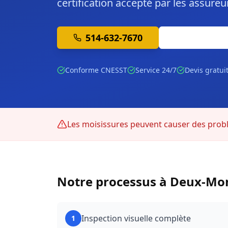
certification accepté par les assureu
514-632-7670
Soumission 
Conforme CNESST
Service 24/7
Devis gratui
Les moisissures peuvent causer des prob
Notre processus à
Deux-Mo
Inspection visuelle complète
1