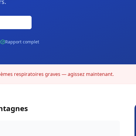
rs.
Gratuite
t
Rapport complet
lèmes respiratoires graves — agissez maintenant.
ntagnes