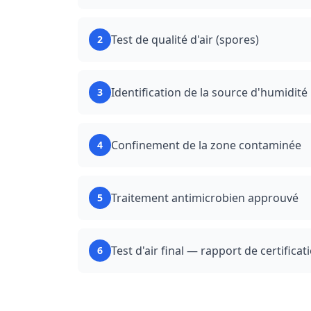
Test de qualité d'air (spores)
2
Identification de la source d'humidité
3
Confinement de la zone contaminée
4
Traitement antimicrobien approuvé
5
Test d'air final — rapport de certificat
6