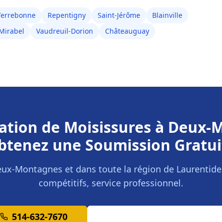
Terrebonne
Repentigny
Saint-Jérôme
Blainville
Mirabel
Vaudreuil-Dorion
Châteauguay
tion de Moisissures
à
Deux-
btenez une Soumission Gratui
eux-Montagnes
et dans toute la région de
Laurentide
compétitifs, service professionnel.
514-632-7670
Demander une Soumission