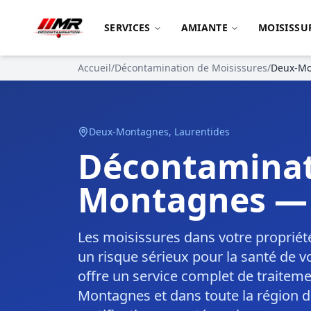
SERVICES
AMIANTE
MOISISSU
Accueil
/
Décontamination de Moisissures
/
Deux-Mo
Deux-Montagnes
,
Laurentides
Décontaminat
Montagnes — 
Les moisissures dans votre proprié
un risque sérieux pour la santé de 
offre un service complet de traitem
Montagnes et dans toute la région d