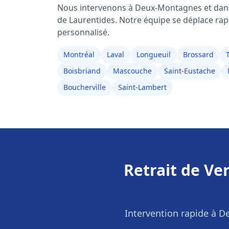
Nous intervenons à
Deux-Montagnes
et dans
de
Laurentides
. Notre équipe se déplace rap
personnalisé.
Montréal
Laval
Longueuil
Brossard
Boisbriand
Mascouche
Saint-Eustache
Boucherville
Saint-Lambert
Retrait de Ve
Intervention rapide à
D