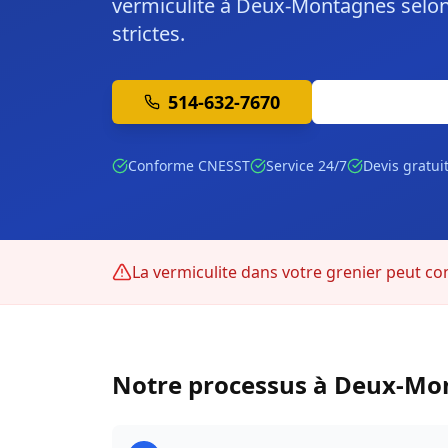
vermiculite à Deux-Montagnes selon
strictes.
514-632-7670
Soumission 
Conforme CNESST
Service 24/7
Devis gratui
La vermiculite dans votre grenier peut cont
Notre processus à
Deux-Mo