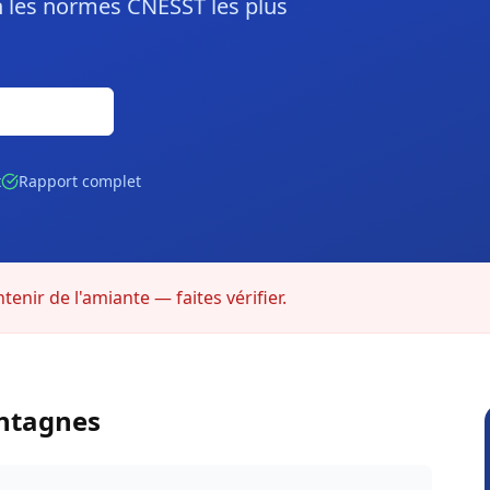
 les normes CNESST les plus
Gratuite
t
Rapport complet
enir de l'amiante — faites vérifier.
ntagnes