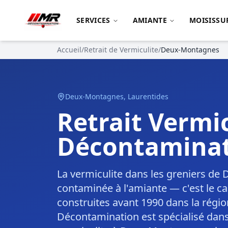
SERVICES
AMIANTE
MOISISSU
Accueil
/
Retrait de Vermiculite
/
Deux-Montagnes
Deux-Montagnes
,
Laurentides
Retrait Verm
Décontaminat
La vermiculite dans les greniers d
contaminée à l'amiante — c'est le c
construites avant 1990 dans la régi
Décontamination est spécialisé dans l