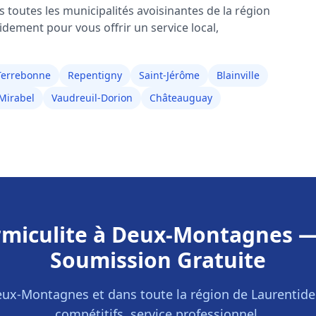
 toutes les municipalités avoisinantes de la région
idement pour vous offrir un service local,
Terrebonne
Repentigny
Saint-Jérôme
Blainville
Mirabel
Vaudreuil-Dorion
Châteauguay
rmiculite
à
Deux-Montagnes
—
Soumission Gratuite
eux-Montagnes
et dans toute la région de
Laurentide
compétitifs, service professionnel.