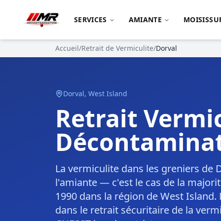
SERVICES
AMIANTE
MOISISSU
Accueil
/
Retrait de Vermiculite
/
Dorval
Dorval
,
West Island
Retrait Vermi
Décontaminat
La vermiculite dans les greniers de
l'amiante — c'est le cas de la major
1990 dans la région de West Island.
dans le retrait sécuritaire de la ver