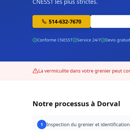
CNESST les plus strictes.
514-632-7670
Soumission 
Conforme CNESST
Service 24/7
Devis gratui
La vermiculite dans votre grenier peut cont
Notre processus à
Dorval
Inspection du grenier et identification
1