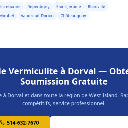
Terrebonne
Repentigny
Saint-Jérôme
Blainville
Mirabel
Vaudreuil-Dorion
Châteauguay
de Vermiculite
à
Dorval
— Obte
Soumission Gratuite
e à
Dorval
et dans toute la région de
West Island
. Ra
compétitifs, service professionnel.
514-632-7670
Demander une Soumission