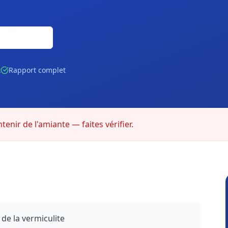
Gratuite
t
Rapport complet
enir de l'amiante — faites vérifier.
 de la vermiculite