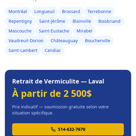
Montréal
Longueuil
Brossard
Terrebonne
Repentigny
Saint-Jérôme
Blainville
Boisbriand
Mascouche
Saint-Eustache
Mirabel
Vaudreuil-Dorion
Châteauguay
Boucherville
Saint-Lambert
Candiac
Retrait de Vermiculite
—
Laval
À partir de 2 500$
Prix indicatif — soumission gratuite selon votre
situation spécifique.
514-632-7670