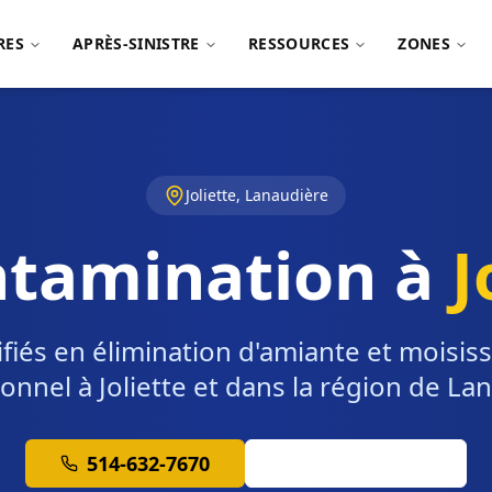
RES
APRÈS-SINISTRE
RESSOURCES
ZONES
Joliette, Lanaudière
tamination à
J
ifiés en élimination d'amiante et moisiss
onnel à Joliette et dans la région de La
514-632-7670
Soumission Gratuite