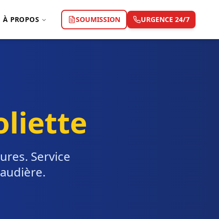
À PROPOS
SOUMISSION
URGENCE 24/7
oliette
ures. Service
naudière.