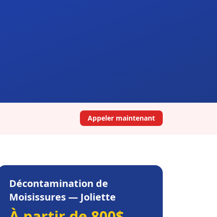
Appeler maintenant
Décontamination de
Moisissures
—
Joliette
À partir de 800$