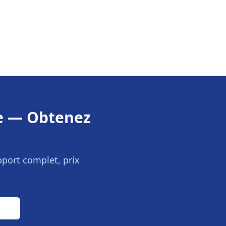
e
— Obtenez
pport complet, prix