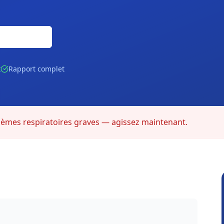
Gratuite
t
Rapport complet
lèmes respiratoires graves — agissez maintenant.