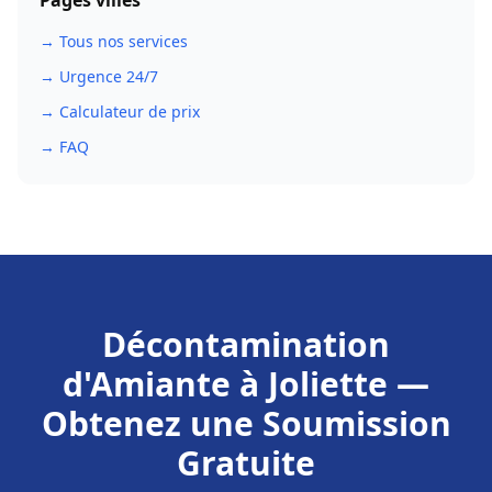
Pages villes
→ Tous nos services
→ Urgence 24/7
→ Calculateur de prix
→ FAQ
Décontamination
d'Amiante
à
Joliette
—
Obtenez une Soumission
Gratuite