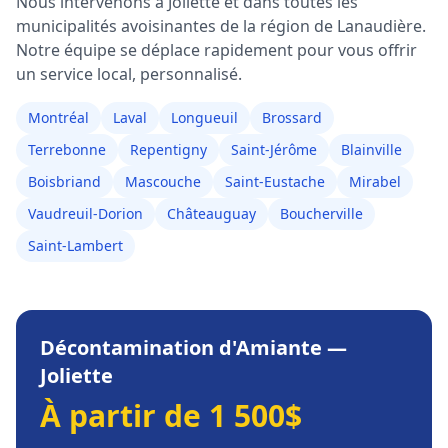
Nous intervenons à
Joliette
et dans toutes les
municipalités avoisinantes de la région de
Lanaudière
.
Notre équipe se déplace rapidement pour vous offrir
un service local, personnalisé.
Montréal
Laval
Longueuil
Brossard
Terrebonne
Repentigny
Saint-Jérôme
Blainville
Boisbriand
Mascouche
Saint-Eustache
Mirabel
Vaudreuil-Dorion
Châteauguay
Boucherville
Saint-Lambert
Décontamination d'Amiante
—
Joliette
À partir de 1 500$