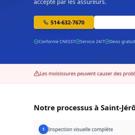
accepté par les assureurs.
514-632-7670
Soumission 
Conforme CNESST
Service 24/7
Devis gratui
Les moisissures peuvent causer des prob
Notre processus à
Saint-Jé
Inspection visuelle complète
1