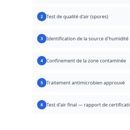
Test de qualité d'air (spores)
2
Identification de la source d'humidité
3
Confinement de la zone contaminée
4
Traitement antimicrobien approuvé
5
Test d'air final — rapport de certificat
6