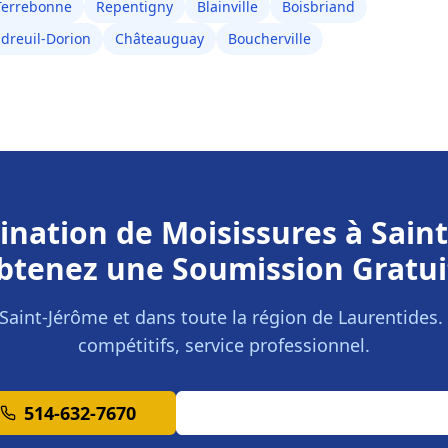
Terrebonne
Repentigny
Blainville
Boisbriand
dreuil-Dorion
Châteauguay
Boucherville
nation de Moisissures
à
Sain
btenez une Soumission Gratui
Saint-Jérôme
et dans toute la région de
Laurentides
.
compétitifs, service professionnel.
514-632-7670
Demander une Soumission