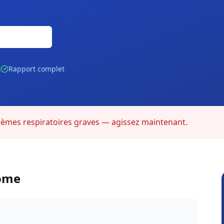
Gratuite
t
Rapport complet
lèmes respiratoires graves — agissez maintenant.
rôme