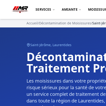
SERVICES
AMIANTE
MOISISSU
Accueil
/
Décontamination de Moisissures
/
Saint-Jé
Saint-Jérôme
,
Laurentides
Décontaminat
Traitement Pr
Les moisissures dans votre propriét
risque sérieux pour la santé de votr
un service complet de traitement de
dans toute la région de Laurentides, 