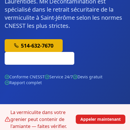
Laurentides. MR Décontamination est
spécialisé dans le retrait sécuritaire de la
vermiculite à Saint-Jérôme selon les normes
CNESST les plus strictes.
514-632-7670
Soumission Gratuite
Conforme CNESST
Service 24/7
Devis gratuit
Rapport complet
La vermiculite dans votre
grenier peut contenir de
Appeler maintenant
l'amiante — faites vérifier.