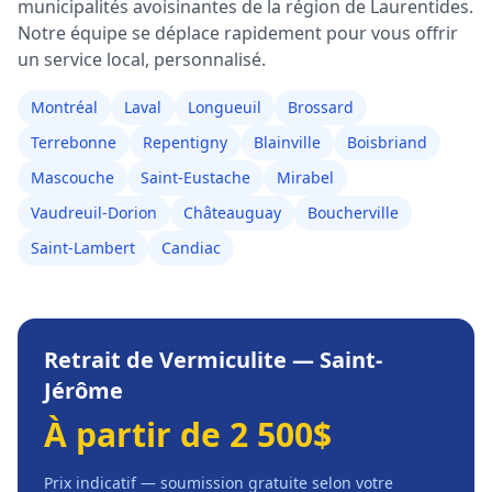
municipalités avoisinantes de la région de
Laurentides
.
Notre équipe se déplace rapidement pour vous offrir
un service local, personnalisé.
Montréal
Laval
Longueuil
Brossard
Terrebonne
Repentigny
Blainville
Boisbriand
Mascouche
Saint-Eustache
Mirabel
Vaudreuil-Dorion
Châteauguay
Boucherville
Saint-Lambert
Candiac
Retrait de Vermiculite
—
Saint-
Jérôme
À partir de 2 500$
Prix indicatif — soumission gratuite selon votre