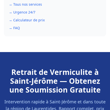
→ Tous nos services
→ Urgence 24/7
→ Calculateur de prix
→ FAQ
Retrait de Vermiculite
à
Saint-Jérôme
— Obtenez
une Soumission Gratuite
Intervention rapide à
Saint-Jérôme
et dans toute
la région de
Laurentides
. Rapport complet, prix